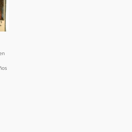
 en
iños