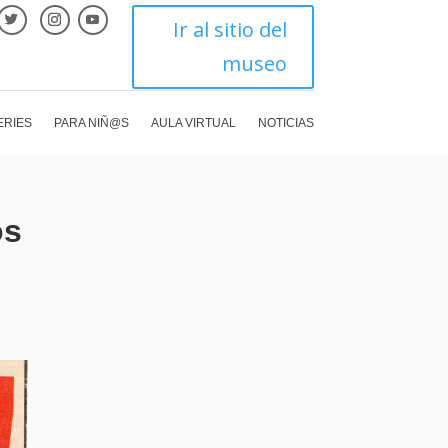
Ir al sitio del
museo
ERIES
PARA NIÑ@S
AULA VIRTUAL
NOTICIAS
os