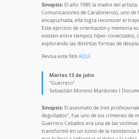
Sinopsis:
El año 1985 la madre del artist
Comunicaciones de Carabineros), uno de lo
encapuchada, ella logra reconocer el tray
Este ejercicio de orientación y memoria es
existen entre tiempos híper-conectados, 
explorando las distintas formas de despla
Revisa este film
AQUÍ
.
Martes 13 de julio
“Guerrero”
Sebastián Moreno Mardones I Documen
Sinopsis:
El asesinato de tres profesiona
degollados”, fue uno de los crímenes de 
Guerrero Ceballos era una de las víctimas 
transformó en un ícono de la resistencia. Ho
que lo lleva a enfrentar el dolor y la rabi