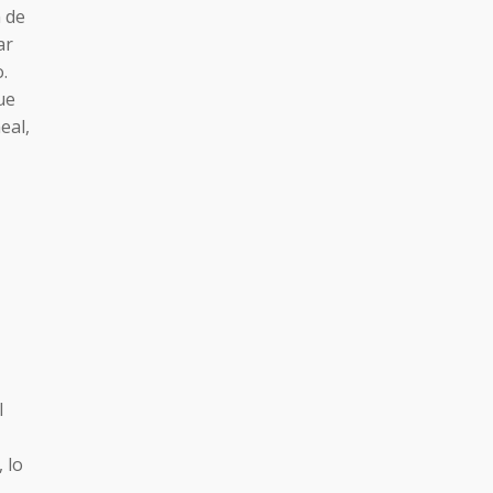
n de
ar
.
ue
eal,
l
, lo