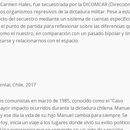
a, Carmen Hales, fue secuestrada por la DICOMCAR (Direcció
s organismos represivos de la dictadura militar. Pese a est
ecto del secuestro mediante un sistema de cuentas específico
 el punto de partida para reflexionar sobre las diferencias q
como el nuestro, en comparación con un pasado bipolar y lin
zarse y relacionarnos con el espacio.
tal, Chile, 2017
les comunistas en marzo de 1985, conocido como el “Caso
mayor impacto ocurridos durante la dictadura chilena. Manue
y ese día la vida de su hijo Manuel cambia para siempre. Se
y, inicia un viaje a los lugares donde vivió su exilio político
a. Una experiencia que se convierte en un acto de sanación.