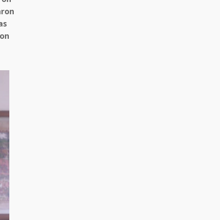
aron
as
con