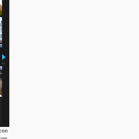
 con
ron