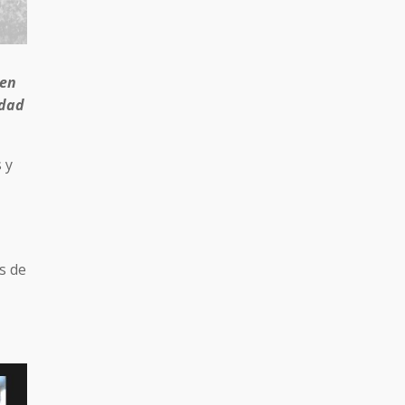
 en
idad
 y
s de