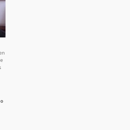
 en
de
s
a
mo