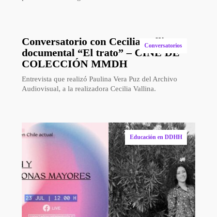
profesora de biología en educación media.
Conversatorio con Cecilia Vallina –
Conversatorios
documental “El trato” – CINE DE
COLECCIÓN MMDH
Entrevista que realizó Paulina Vera Puz del Archivo
Audiovisual, a la realizadora Cecilia Vallina.
Educación en DDHH