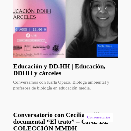
Educación y DD.HH | Educación,
DDHH y cárceles
Conversamos con Karla Opazo, Bióloga ambiental y
profesora de biología en educación media.
Conversatorio con Cecilia Vallina –
Conversatorios
documental “El trato” – CINE DE
COLECCIÓN MMDH