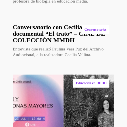
profesora de biología en educación media.
Conversatorio con Cecilia Vallina –
Conversatorios
documental “El trato” – CINE DE
COLECCIÓN MMDH
Entrevista que realizó Paulina Vera Puz del Archivo
Audiovisual, a la realizadora Cecilia Vallina.
Educación en DDHH