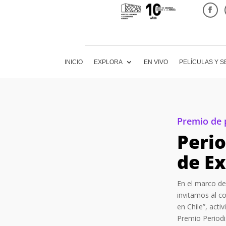
INICIO
EXPLORA
EN VIVO
PELÍCULAS Y S
Premio de 
Perio
de Ex
En el marco del
invitamos al c
en Chile”, acti
Premio Period