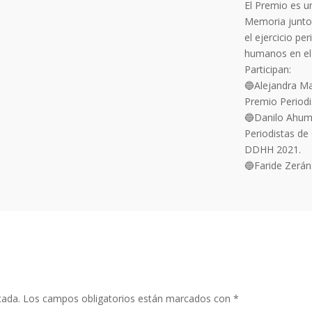
El Premio es un
Memoria junto 
el ejercicio p
humanos en el 
Participan:
🔵Alejandra Mat
Premio Perio
🔵Danilo Ahuma
Periodistas de
DDHH 2021.
🔵Faride Zerán
cada.
Los campos obligatorios están marcados con
*