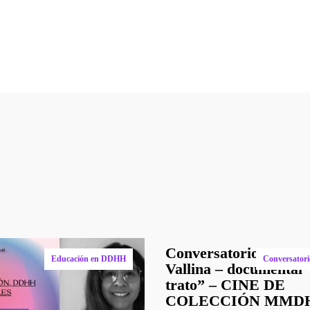
s contenidos que te podrí
Conversatorio con Cec
Educación en DDHH
Conversatori
Vallina – documental 
trato” – CINE DE
COLECCIÓN MMD