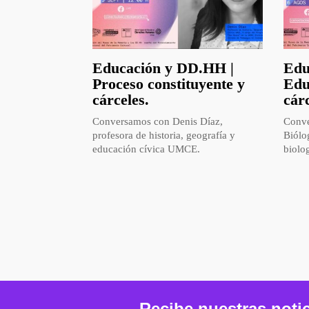
Educación y DD.HH |
Edu
Proceso constituyente y
Edu
cárceles.
cár
Conversamos con Denis Díaz,
Conve
profesora de historia, geografía y
Biólo
educación cívica UMCE.
biolo
Recibe nuestras noti