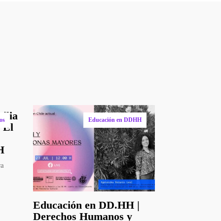
an
ilia
os
Educación en DDHH
“El
H
ra
Educación en DD.HH |
Derechos Humanos y