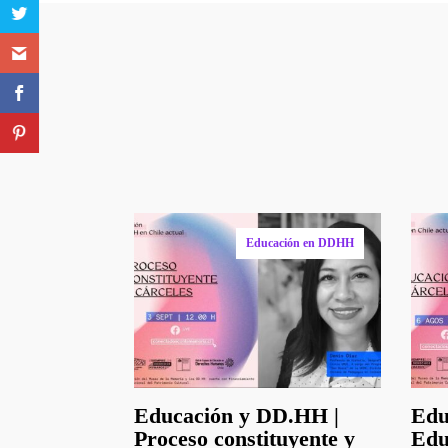
Otro
Educación en DDHH
Educación y DD.HH |
Edu
Proceso constituyente y
Edu