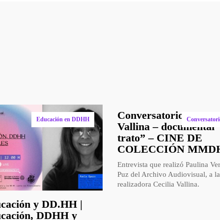
s contenidos que te podrí
Conversatorio con Cec
Educación en DDHH
Conversatori
Vallina – documental 
trato” – CINE DE
COLECCIÓN MMD
Entrevista que realizó Paulina Ve
Puz del Archivo Audiovisual, a la
realizadora Cecilia Vallina.
cación y DD.HH |
cación, DDHH y