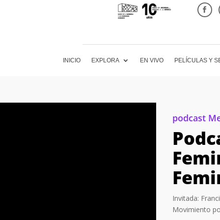
INICIO
EXPLORA
EN VIVO
PELÍCULAS Y S
podcast M
Podc
Femi
Femi
Invitada: Fran
Movimiento por