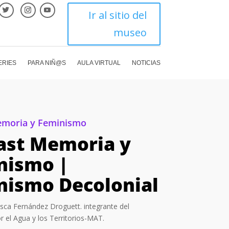
Ir al sitio del
museo
ERIES
PARA NIÑ@S
AULA VIRTUAL
NOTICIAS
emoria y Feminismo
ast Memoria y
nismo |
nismo Decolonial
cisca Fernández Droguett. integrante del
 el Agua y los Territorios-MAT.