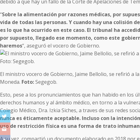
debido a que hay un fallo de la Corte de Apelaciones de Tem
“
Sobre la alimentación por razones médicas, por supue
vida de todas las personas. Y cuando hay una colisión de
es lo que ha ocurrido en este caso. El tribunal ha acced
por supuesto, llegado ese momento, como este gobierno 
haremos
“, aseguró el vocero de Gobierno.
El ministro vocero de Gobierno, Jaime Bellolio, se refirió a 
Moneda.
Foto:
Segegob.
Esto, pese a los pronunciamientos que han habido en los últ
derechos humanos y al ámbito médico, en torno a la vulnerac
Colegio Médico, Dra. Izkia Siches, a traves de sus redes soci
nunca es éticamente aceptable. Incluso con la intención
uso de restricción física es una forma de trato inhuma
A su vez, compartió un documento elaborado en 2018 por e