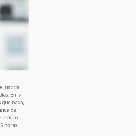
 Justicia
ías. En la
s que nada,
anda de
e realizó
5 horas.