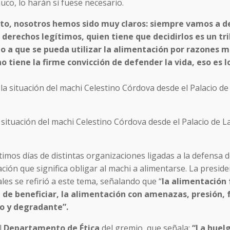
uco, lo harán si fuese necesario.
sto, nosotros hemos sido muy claros: siempre vamos a d
 derechos legítimos, quien tiene que decidirlos es un tri
ido a que se pueda utilizar la alimentación por razones m
tiene la firme convicción de defender la vida, eso es l
la situación del machi Celestino Córdova desde el Palacio de L
imos días de distintas organizaciones ligadas a la defensa d
ión que significa obligar al machi a alimentarse. La preside
ales se refirió a este tema, señalando que “
la alimentación
 de beneficiar, la alimentación con amenazas, presión, 
no y degradante”.
l
Departamento de Ética
del gremio, que señala:
“La huel