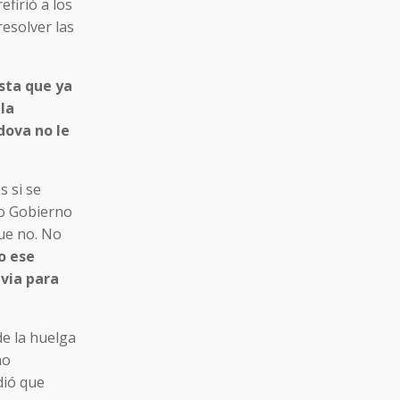
refirió a los
resolver las
sta que ya
la
dova no le
s si se
mo Gobierno
que no. No
o ese
via para
de la huelga
no
dió que