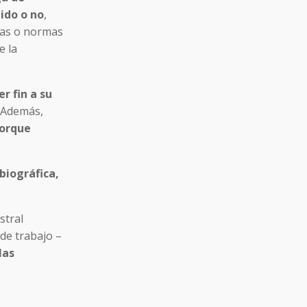
ido o no
,
glas o normas
e la
r fin a su
Además,
porque
biográfica,
stral
de trabajo –
las