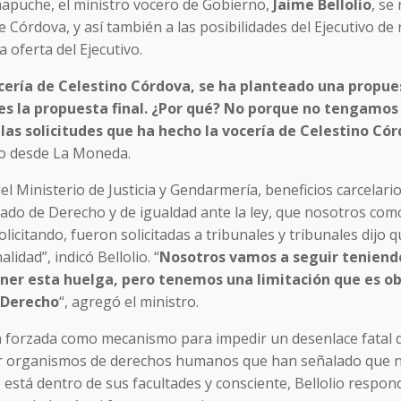
mapuche, el ministro vocero de Gobierno,
Jaime Bellolio
, se 
Córdova, y así también a las posibilidades del Ejecutivo de 
a oferta del Ejecutivo.
ocería de Celestino Córdova, se ha planteado una propue
 es la propuesta final. ¿Por qué? No porque no tengamos 
las solicitudes que ha hecho la vocería de Celestino Cór
ado desde La Moneda.
 Ministerio de Justicia y Gendarmería, beneficios carcelario
tado de Derecho y de igualdad ante la ley, que nosotros co
icitando, fueron solicitadas a tribunales y tribunales dijo 
idad”, indicó Bellolio. “
Nosotros vamos a seguir teniend
ner esta huelga, pero tenemos una limitación que es ob
e Derecho
“, agregó el ministro.
ón forzada como mecanismo para impedir un desenlace fatal 
 por organismos de derechos humanos que han señalado que 
stá dentro de sus facultades y consciente, Bellolio respon