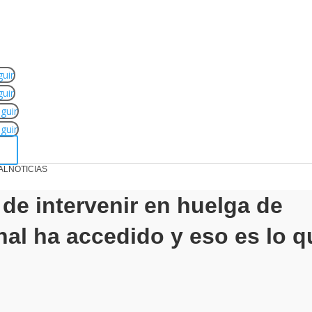
uir
uir
guir
guir
AL
NOTICIAS
de intervenir en huelga de
nal ha accedido y eso es lo q