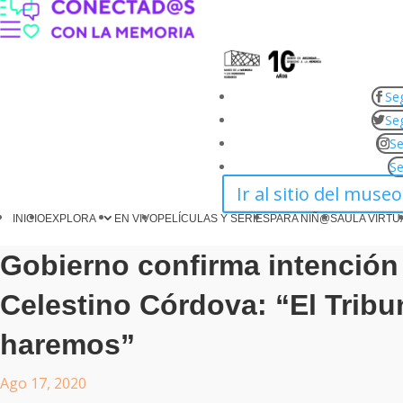
Seg
Seg
Se
Se
Ir al sitio del museo
INICIO
EXPLORA
EN VIVO
PELÍCULAS Y SERIES
PARA NIÑ@S
AULA VIRTU
Gobierno confirma intención 
Celestino Córdova: “El Tribu
haremos”
Ago 17, 2020