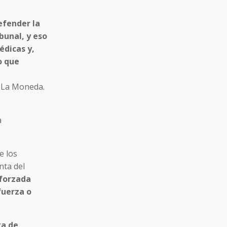
efender la
bunal, y eso
édicas y,
o que
a
e los
nta del
 forzada
fuerza o
ga de