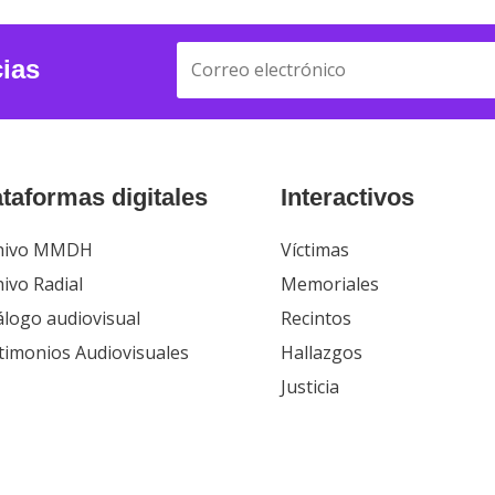
cias
ataformas digitales
Interactivos
hivo MMDH
Víctimas
ivo Radial
Memoriales
álogo audiovisual
Recintos
timonios Audiovisuales
Hallazgos
Justicia