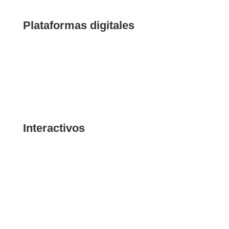
contenido especial sobre memoria y derechos
humanos.
Plataformas digitales
Archivo MMDH
Archivo Radial
Catálogo audiovisual
Testimonios Audiovisuales
Interactivos
Víctimas
Memoriales
Recintos
Hallazgos