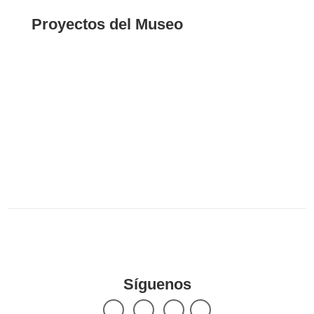
Justicia
Proyectos del Museo
Epistolario de la Memoria
Arpilleras Bienal del Mercosur
Tecnologías Políticas de la Memoria
Memorias de exilio
Espacio de Memoria El Salvador
Residencias de la Memoria